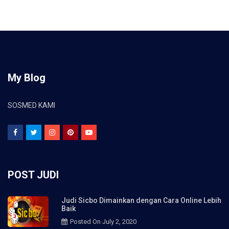
My Blog
SOSMED KAMI
POST JUDI
Judi Sicbo Dimainkan dengan Cara Online Lebih
Baik
Posted On
July 2, 2020