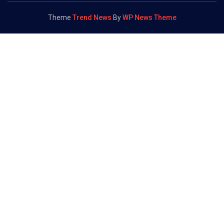
Theme
Trend News
By
WP News Theme