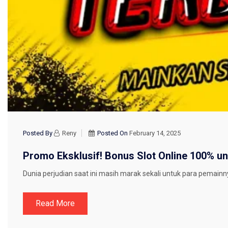
Posted By
Reny
Posted On
February 14, 2025
Promo Eksklusif! Bonus Slot Online 100% u
Dunia perjudian saat ini masih marak sekali untuk para pemainny
Read More