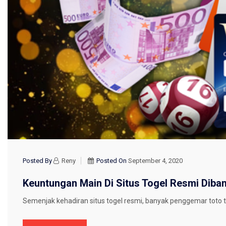
Posted By
Reny
Posted On
September 4, 2020
Keuntungan Main Di Situs Togel Resmi Diba
Semenjak kehadiran situs togel resmi, banyak penggemar toto ta