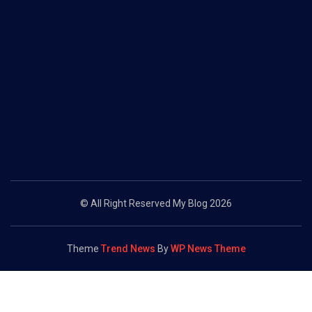
© All Right Reserved My Blog 2026
Theme
Trend News
By
WP News Theme