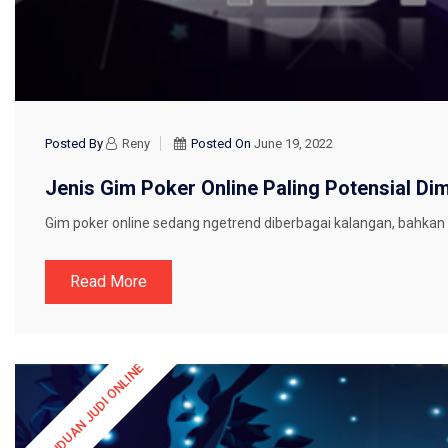
Posted By
Reny
Posted On
June 19, 2022
Jenis Gim Poker Online Paling Potensial Di
Gim poker online sedang ngetrend diberbagai kalangan, bahkan
Read More
PANDUAN JUDI ONLINE