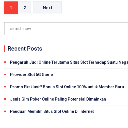
pagination
Next
1
2
Recent Posts
Pengaruh Judi Online Terutama Situs Slot Terhadap Suatu Neg
Provider Slot 5G Game
Promo Eksklusif! Bonus Slot Online 100% untuk Member Baru
Jenis Gim Poker Online Paling Potensial Dimainkan
Panduan Memilih Situs Slot Online Di Internet