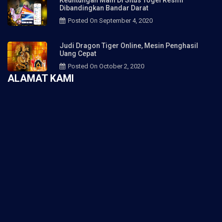
Dibandingkan Bandar Darat
Posted On
September 4, 2020
Judi Dragon Tiger Online, Mesin Penghasil
Uang Cepat
Posted On
October 2, 2020
ALAMAT KAMI