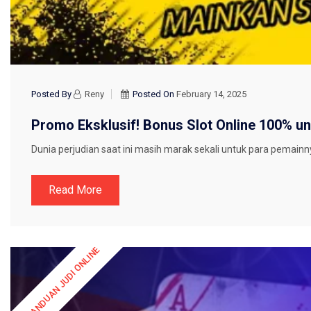
Posted By
Reny
Posted On
February 14, 2025
Promo Eksklusif! Bonus Slot Online 100% u
Dunia perjudian saat ini masih marak sekali untuk para pemainny
Read More
PANDUAN JUDI ONLINE