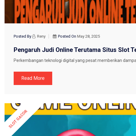
Posted By
Reny
Posted On
May 28, 2025
Pengaruh Judi Online Terutama Situs Slot 
Perkembangan teknologi digital yang pesat memberikan dampak 
Read More
SLOT GACOR