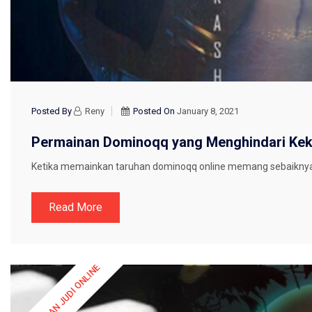
Posted By
Reny
Posted On
January 8, 2021
Permainan Dominoqq yang Menghindari Kek
Ketika memainkan taruhan dominoqq online memang sebaiknya
Read More
PANDUAN JUDI ONLINE