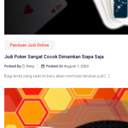
Panduan Judi Online
Judi Poker Sangat Cocok Dimainkan Siapa Saja
Posted By
Reny
Posted On
August 1, 2020
Bagi anda yang saat ini baru akan memulai taruhan judi […]