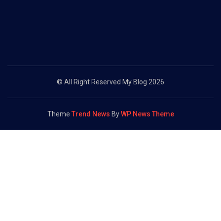
© All Right Reserved My Blog 2026
Theme
Trend News
By
WP News Theme