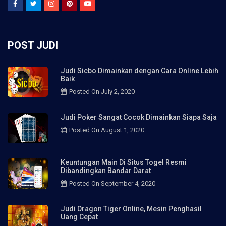
POST JUDI
Judi Sicbo Dimainkan dengan Cara Online Lebih
Baik
Posted On
July 2, 2020
Judi Poker Sangat Cocok Dimainkan Siapa Saja
Posted On
August 1, 2020
Keuntungan Main Di Situs Togel Resmi
Dibandingkan Bandar Darat
Posted On
September 4, 2020
Judi Dragon Tiger Online, Mesin Penghasil
Uang Cepat