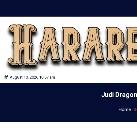
Skip
to
content
My WordPress Blog
MY BLOG
August 10, 2026 10:57 am
Judi Dragon
Home