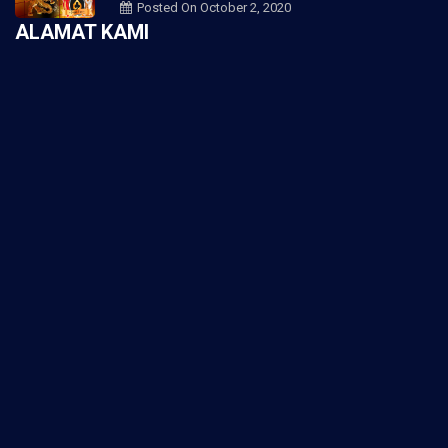
Posted On
October 2, 2020
ALAMAT KAMI