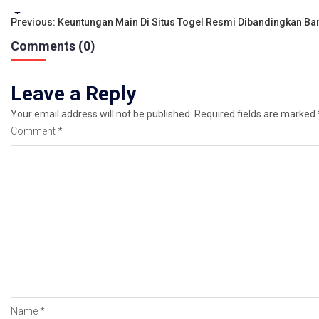
Tags:
Post
Previous:
Keuntungan Main Di Situs Togel Resmi Dibandingkan Ba
Comments (0)
navigation
Leave a Reply
Your email address will not be published.
Required fields are marked
Comment
*
Name
*