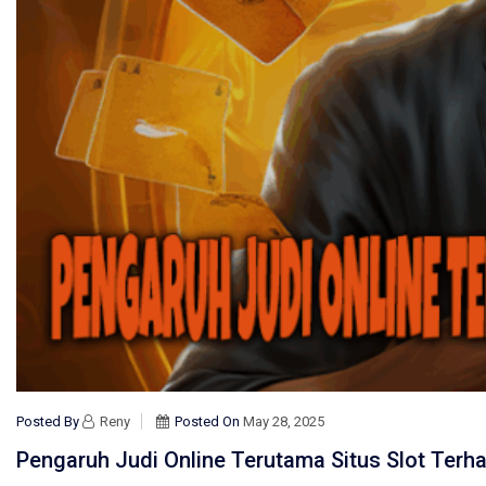
Posted By
Reny
Posted On
May 28, 2025
Pengaruh Judi Online Terutama Situs Slot Terh