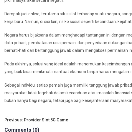
pikir masyarakat secara negatif.
Dampak judi online, terutama situs slot terhadap suatu negara, sang
kerja baru. Namun, di sisi lain, risiko sosial seperti kecanduan, keja
Negara harus bijaksana dalam menghadapi tantangan ini dengan mene
data pribadi, pembatasan usia pemain, dan penyediaan dukungan bagi
berhati-hati dan bertanggung jawab dalam mengakses permainan ini
Pada akhirnya, solusi yang ideal adalah menemukan keseimbangan an
yang baik bisa menikmati manfaat ekonomi tanpa harus mengalami 
Sebagai individu, setiap pemain juga memiliki tanggung jawab pribadi
masyarakat tidak terjebak dalam kecanduan atau masalah finansial se
bukan hanya bagi negara, tetapi juga bagi kesejahteraan masyaraka
Tags:
Post
Previous:
Provider Slot 5G Game
Comments (0)