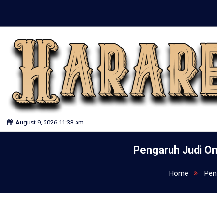
Skip
to
content
My WordPress Blog
MY BLOG
August 9, 2026 11:33 am
Pengaruh Judi On
Home
Pen