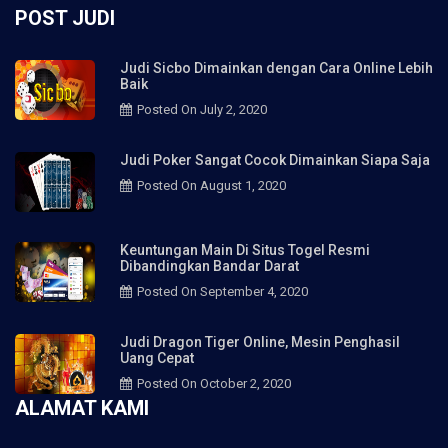
POST JUDI
Judi Sicbo Dimainkan dengan Cara Online Lebih
Baik
Posted On
July 2, 2020
Judi Poker Sangat Cocok Dimainkan Siapa Saja
Posted On
August 1, 2020
Keuntungan Main Di Situs Togel Resmi
Dibandingkan Bandar Darat
Posted On
September 4, 2020
Judi Dragon Tiger Online, Mesin Penghasil
Uang Cepat
Posted On
October 2, 2020
ALAMAT KAMI