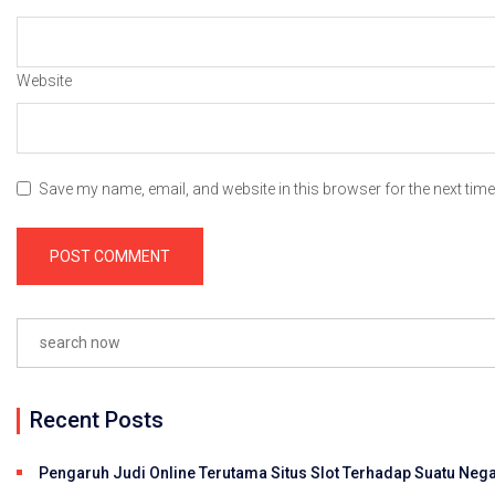
Website
Save my name, email, and website in this browser for the next tim
Recent Posts
Pengaruh Judi Online Terutama Situs Slot Terhadap Suatu Neg