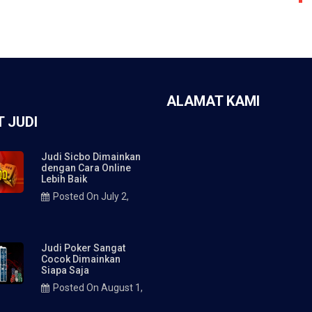
ALAMAT KAMI
 JUDI
Judi Sicbo Dimainkan
dengan Cara Online
Lebih Baik
Posted On
July 2,
Judi Poker Sangat
Cocok Dimainkan
Siapa Saja
Posted On
August 1,