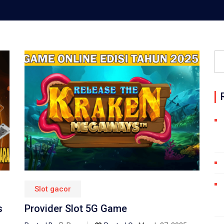
Slot gacor
s
Provider Slot 5G Game