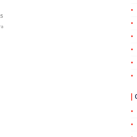
25
ra