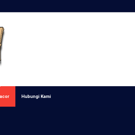
gacor
Hubungi Kami