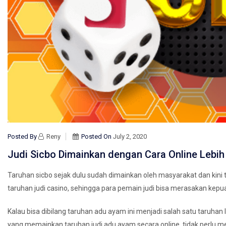
Posted By
Reny
Posted On
July 2, 2020
Judi Sicbo Dimainkan dengan Cara Online Lebih
Taruhan sicbo sejak dulu sudah dimainkan oleh masyarakat dan kini t
taruhan judi casino, sehingga para pemain judi bisa merasakan kep
Kalau bisa dibilang taruhan adu ayam ini menjadi salah satu taruh
yang memainkan taruhan judi adu ayam secara online, tidak perlu mem