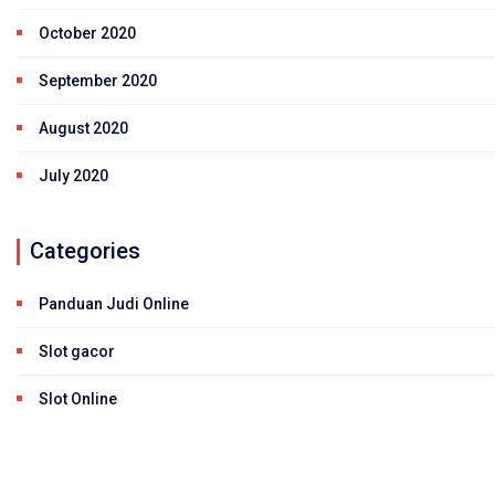
October 2020
September 2020
August 2020
July 2020
Categories
Panduan Judi Online
Slot gacor
Slot Online