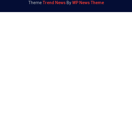
Theme
Trend News
By
WP News Theme