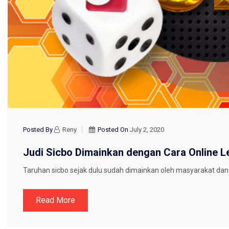
Posted By
Reny
Posted On
July 2, 2020
Judi Sicbo Dimainkan dengan Cara Online L
Taruhan sicbo sejak dulu sudah dimainkan oleh masyarakat dan k
Read More