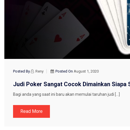
Posted By
Reny
Posted On
August 1, 2020
Judi Poker Sangat Cocok Dimainkan Siapa 
Bagi anda yang saat ini baru akan memulai taruhan judi […]
Read More