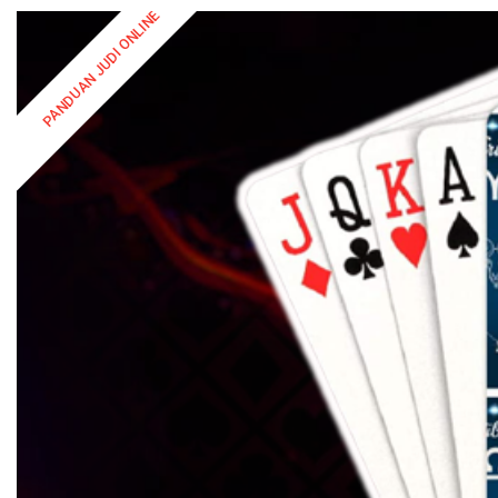
PANDUAN JUDI ONLINE