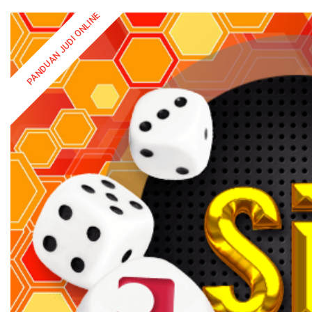
PANDUAN JUDI ONLINE