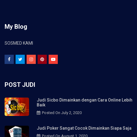
My Blog
SOSMED KAMI
POST JUDI
Judi Sicbo Dimainkan dengan Cara Online Lebih
Baik
Posted On
July 2, 2020
Judi Poker Sangat Cocok Dimainkan Siapa Saja
Posted On
August 1, 2020