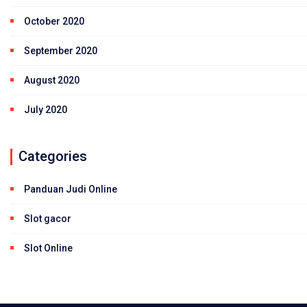
October 2020
September 2020
August 2020
July 2020
Categories
Panduan Judi Online
Slot gacor
Slot Online