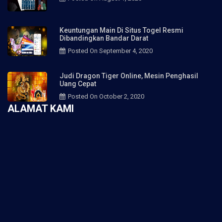
Keuntungan Main Di Situs Togel Resmi
Dibandingkan Bandar Darat
Posted On
September 4, 2020
Judi Dragon Tiger Online, Mesin Penghasil
Uang Cepat
Posted On
October 2, 2020
ALAMAT KAMI